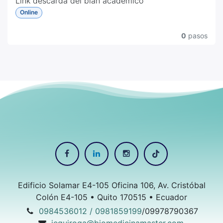
Link descarga del plan academico
Online
https://drive.google.com/file/d/1n8eYKuVoWCp63x
c9a26S8dLd7gqUOxN-/view?usp=drive_link
0
pasos
Edificio Solamar E4-105 Oficina 106, Av. Cristóbal
Colón E4-105 • Quito 170515 • Ecuador
0984536012 / 0981859199
/09978790367
jequiroga@biomedicinamaster.com